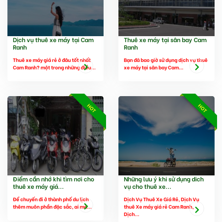
Dịch vụ thuê xe máy tại Cam
Thuê xe máy tại sân bay Cam
Ranh
Ranh
Thuê xe máy giá rẻ ở đâu tốt nhất
Bạn đã bao giờ sử dụng dịch vụ thuê
Cam Ranh? một trong những điều...
xe máy tại sân bay Cam...
HOT
HOT
Điểm cần nhớ khi tìm nơi cho
Những lưu ý khi sử dụng dich
thuê xe máy giá...
vụ cho thuê xe...
Để chuyến đi ở thành phố du lịch
Dịch Vụ Thuê Xe Giá Rẻ, Dịch Vụ
thêm muôn phần đặc sắc, ai mà...
thuê Xe máy giá rẻ Cam Ranh,
Dịch...